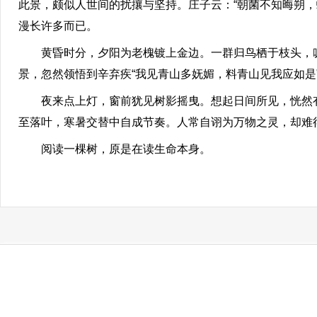
此景，颇似人世间的扰攘与坚持。庄子云：“朝菌不知晦朔，
漫长许多而已。
黄昏时分，夕阳为老槐镀上金边。一群归鸟栖于枝头，叽
景，忽然领悟到辛弃疾“我见青山多妩媚，料青山见我应如是
夜来点上灯，窗前犹见树影摇曳。想起日间所见，恍然有
至落叶，寒暑交替中自成节奏。人常自诩为万物之灵，却难
阅读一棵树，原是在读生命本身。