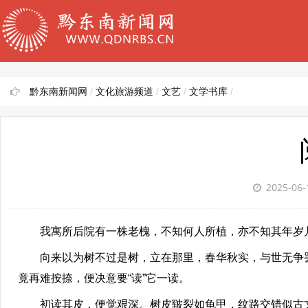
黔东南新闻网
/
文化旅游频道
/
文艺
/
文学书库
/
2025-06
我寓所后院有一株老槐，不知何人所植，亦不知其年岁几
向来以为树不过是树，立在那里，春华秋实，与世无争罢
竟再难按捺，便决意要“读”它一读。
初读其皮，便觉艰深。树皮皲裂如龟甲，纹路交错似古文