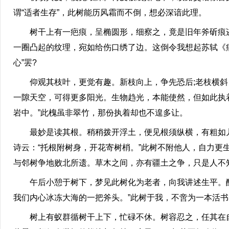
谓“适者生存”，此树能历风霜而不倒，想必深谙此理。
树干上有一疤痕，呈椭圆形，细察之，竟是旧年斧斫痕迹
一圈凸起的纹理，宛如给伤口绣了边。这倒令我想起苏轼《病
心”罢?
仰观其枝叶，更觉有趣。新枝向上，争先恐后;老枝横斜
一隙天空，可得更多阳光。生物趋光，本能使然，但如此执
岩中。”此槐虽非翠竹，那份执着却也不遑多让。
最妙是读其根。稍稍拨开浮土，便见根须纵横，有粗如儿
诗云：“托根附树身，开花寄树梢。”此树不附他人，自力
与邻树争地败北所遗。草木之间，亦有疆土之争，只是人不
午后小憩于树下，梦见此树化为老者，向我讲述生平。醒
我们内心冰冻大海的一把斧头。”此树于我，不啻为一本活
树上有蚁群循树干上下，忙碌不休。树容忍之，任其在自