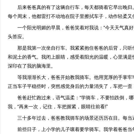
后来爸爸真的有了这辆自行车，每天都骑着它早出晚归。
每个周末，他都雷打不动地在院子里擦拭车子，动作轻柔又
一个阳光明媚的早晨，爸爸笑着对我说：“今天天气真好，
头答应。
那是我第一次坐自行车。我紧紧抱住爸爸的后背，只听他喊
和泥土的香气。我闭上眼睛，感受着阳光的温暖，心里满是
深印在了我的脑海里。
等我渐渐长大，爸爸开始教我骑车。他用宽厚的手掌牢牢扶
正当车子平稳些时，突然感觉身后的力量消失了，车把一歪
爸爸赶忙跑过来，语气温柔：“学骑车，不要怕跌倒，哪儿
我，“再来一次，记住，车把握紧，眼睛往前看!”
三十多年过去，爸爸教我骑车的场景还历历在目。每当遇
前些日子，上小学的儿子嚷着要学骑车。我学着爸爸当年