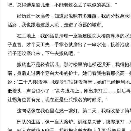
吧。总得选条道儿走，不能老这么丢了魂似的晃荡。”
经历过一次高考，知道那滋味有多难熬，我的分数离录取
活路，我也跟着这股人流，走进了喧嚣的城市。
在工地上，我的活是清理一座新建医院大楼前厚厚的水泥疙
子直冒。才半天工夫，手掌心就磨出了一串水泡，接着泡破
茧子还没磨出来，下午去搬砖吧。”
搬砖也不是轻省活儿。那时楼里的电梯还没开，我得抱着
喘，身后走过两个穿白大褂的护士。她们看我抱着那么高一摞
说：“二十八楼!没事，我能行!”话还没落音，她们已经麻利
低着头，声音也小了：“高考没考上，刚出来打工……以后再
让拐角也要有光，现在正是征兵报名的时候呀。”
这句话像在我心里点燃一盏灯。第二天，我就收拾了简单
部队的生活，像一座大熔炉。训练是真苦，摸爬滚打，汗
间，别人在树荫下聊天，我就掏出书本翻上几页;节假日里