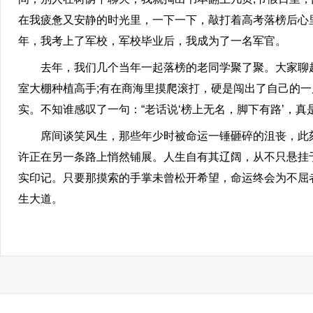
在我疲惫又安静的时光里，一下一下，敲打着高考落榜后心
年，我考上了军校，军校毕业后，我成为了一名军官。
去年，我们几个当年一起落榜的老同学聚了聚。大家聊起
室大棚种植高手;有在商海里摸爬滚打，硬是闯出了自己的
实。不知谁感叹了一句：“老话说‘榜上无名，脚下有路’，
席间谈笑风生，那些年少时被命运一锤砸碎的沮丧，此刻
许正在另一条路上悄然铺展。人生自有其辽阔，从不只悬挂
实印记。只要那摸索的手掌未曾松开希望，命运终会为不屈
生大道。