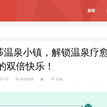
新闻
莎温泉小镇，解锁温泉疗愈
的双倍快乐！
07-02
剑河旅游
吕铀