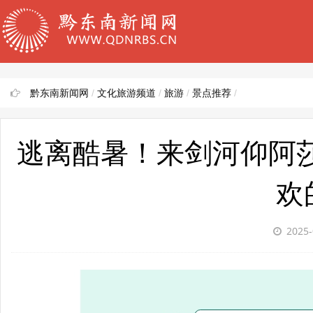
黔东南新闻网
/
文化旅游频道
/
旅游
/
景点推荐
/
逃离酷暑！来剑河仰阿
欢
2025-