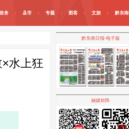
政务
县市
专题
图客
文旅
黔东南
黔东南日报-电子版
×水上狂
融媒矩阵