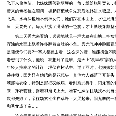
飞下来偷鱼苗。七姊妹飘落到塘埂的一角，纷纷脱鞋宽衣，
带来的笆篓拴在腰间，操起虾杷就争先恐后地扑进水塘里。
飞禽。水再深也难不倒神女们，她们踩在水面上，水也只淹
鱼，天要亮了。每人都捞了满满的一笆篓，才上塘埂穿戴整
第二天秀尤来看塘，远远地就见一群大鸟在山塘上空盘旋
浑浊的水面上飘着许多翻着白肚的小鱼。秀尤气冲冲跑回寨
是随便你们要?一寨人都跑去看，这么深的塘，谁能捞鱼?哪
老想到了什么，他说，我想到了是谁。是天上“嘎里昂”寨
年轻人按寨老的计谋，埋伏在树丛中。过了酉时，七姊妹如
朵往颂，因为只有她绾的是花苞头，其他六人都绾了开花头
颂那堆衣物，特别是那把羽绒扇。看到秀尤得手，阳尤寨的
来，穿衣套鞋，摇着羽扇飞上天。唯有七妹朵往颂找不到自
次都失败了，朵往颂索性坐在草坪上大哭起来。阳尤寨的一
和秀尤成了亲……