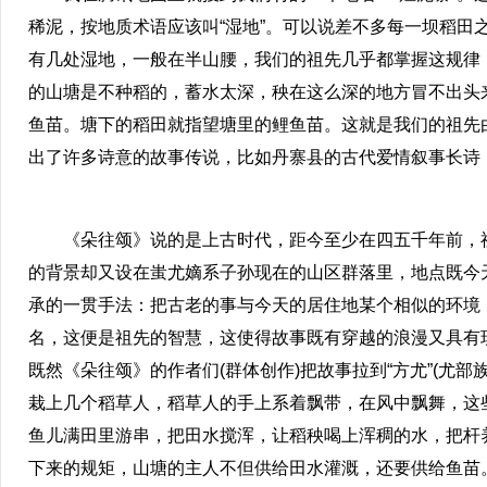
稀泥，按地质术语应该叫“湿地”。可以说差不多每一坝稻田之
有几处湿地，一般在半山腰，我们的祖先几乎都掌握这规律
的山塘是不种稻的，蓄水太深，秧在这么深的地方冒不出头
鱼苗。塘下的稻田就指望塘里的鲤鱼苗。这就是我们的祖先
出了许多诗意的故事传说，比如丹寨县的古代爱情叙事长诗
《朵往颂》说的是上古时代，距今至少在四五千年前，祖
的背景却又设在蚩尤嫡系子孙现在的山区群落里，地点既今天
承的一贯手法：把古老的事与今天的居住地某个相似的环境
名，这便是祖先的智慧，这使得故事既有穿越的浪漫又具有
既然《朵往颂》的作者们(群体创作)把故事拉到“方尤”(尤
栽上几个稻草人，稻草人的手上系着飘带，在风中飘舞，这
鱼儿满田里游串，把田水搅浑，让稻秧喝上浑稠的水，把杆
下来的规矩，山塘的主人不但供给田水灌溉，还要供给鱼苗