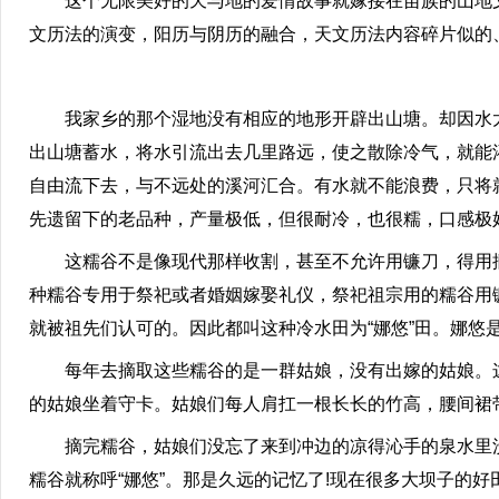
这个无限美好的天与地的爱情故事就嫁接在苗族的山地文
文历法的演变，阳历与阴历的融合，天文历法内容碎片似的
我家乡的那个湿地没有相应的地形开辟出山塘。却因水太凉
出山塘蓄水，将水引流出去几里路远，使之散除冷气，就能
自由流下去，与不远处的溪河汇合。有水就不能浪费，只将
先遗留下的老品种，产量极低，但很耐冷，也很糯，口感极
这糯谷不是像现代那样收割，甚至不允许用镰刀，得用摘
种糯谷专用于祭祀或者婚姻嫁娶礼仪，祭祀祖宗用的糯谷用
就被祖先们认可的。因此都叫这种冷水田为“娜悠”田。娜悠
每年去摘取这些糯谷的是一群姑娘，没有出嫁的姑娘。这
的姑娘坐着守卡。姑娘们每人肩扛一根长长的竹高，腰间裙带
摘完糯谷，姑娘们没忘了来到冲边的凉得沁手的泉水里洗
糯谷就称呼“娜悠”。那是久远的记忆了!现在很多大坝子的