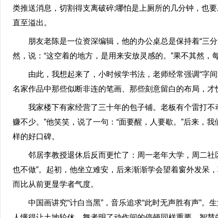
类推送消息，切割得支离破碎;哪怕是上厕所的几分钟，也
直至溢出。
朋友老陈是一位资深编辑，他的办公桌总是保持着“三分满
然，说：“这空着的地方，是用来安放灵感的。”果不其然，
由此，我想起来了，小时候学书法，老师经常强调“字间透
名家作品中那些似断非连的笔画、那些刻意留白的布局，才
我家楼下有家经营了三十年的包子铺。老板有个雷打不动
赚不少。”他笑笑，说了一句：“面要醒，人要歇。”后来，
样的好口碑。
邻居李教授退休后反而更忙了：周一老年大学，周二社区
也不做”。起初，他坐立难安，后来渐渐学会望着窗外发呆
而比从前更显学者气度。
中国画讲究“计白当黑”，音乐追求“此时无声胜有声”。
人懂得让土地轮休，舞者明了动作间的停顿同样重要，智慧的