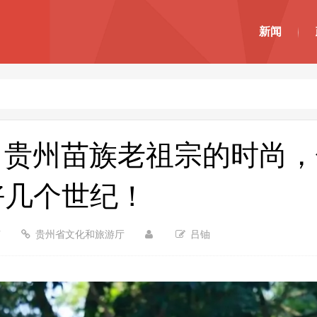
新闻
了？贵州苗族老祖宗的时尚
好几个世纪！​
7
贵州省文化和旅游厅
吕铀