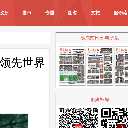
政务
县市
专题
图客
文旅
黔东南
黔东南日报-电子版
，领先世界
融媒矩阵