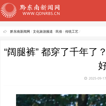
黔东南新闻网
/
文化旅游频道
/
民俗
/
传统工艺
/
“阔腿裤” 都穿了千年
2025-09-1