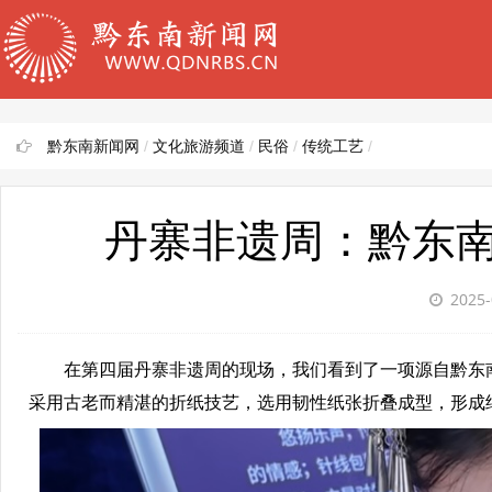
黔东南新闻网
/
文化旅游频道
/
民俗
/
传统工艺
/
丹寨非遗周：黔东
2025-
在第四届丹寨非遗周的现场，我们看到了一项源自黔东
采用古老而精湛的折纸技艺，选用韧性纸张折叠成型，形成