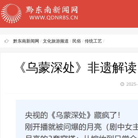
黔东南新闻网
/
文化旅游频道
/
民俗
/
传统工艺
/
《乌蒙深处》非遗解读
2025-