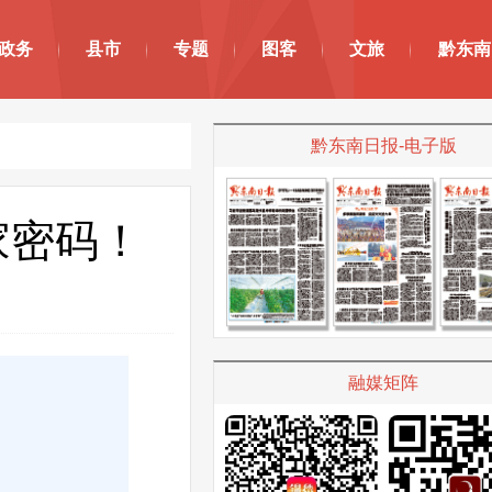
政务
县市
专题
图客
文旅
黔东南
黔东南日报-电子版
家密码！
融媒矩阵