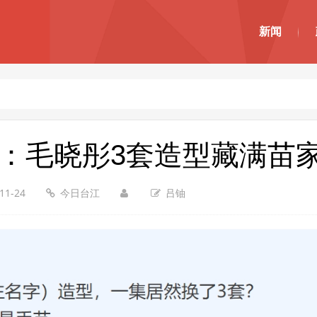
新闻
：毛晓彤3套造型藏满苗
11-24
今日台江
吕铀