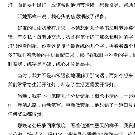
灯，而是要开绿灯。应该帮助他调节情绪，积极引导、帮助
听她那样一说，我心头的焦虑消散了很多。
好友的话让我若有所思，不禁想起儿子学书法时老师类似
错。有次私下跟老师交流，我觉得孩子练了那么长时间的字，
灯思维看问题。你看这是孩子最近练的几个字，再看看四个
多?”我盯着老师的手机目瞪口呆，那些在我眼中难看的字
叮嘱我，练字是基础，练心才算是高手。
当时，我并不是非常透彻地理解了那句话，而如今想来，她
我们常常给生活开红灯，却忘了生活更需要开绿灯。
当晚，我静下心来陪儿子分析错题：概念不清的，一起画图
词，厘清思路，再动笔写。重新做套题，他只错了一道口算题
任何奖励都珍贵。
那晚老公应酬回家很晚，看着他酒气熏天的样子，我真想
老公说：“辛苦了，喝口水，洗洗早点睡吧!”他微微一怔，给