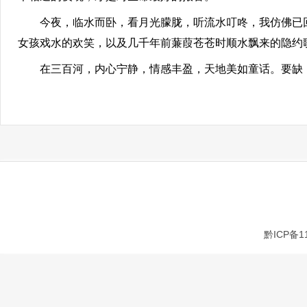
今夜，临水而卧，看月光朦胧，听流水叮咚，我仿佛已回
女孩戏水的欢笑，以及几千年前蒹葭苍苍时顺水飘来的隐约
在三百河，内心宁静，情感丰盈，天地美如童话。要缺，
黔ICP备1