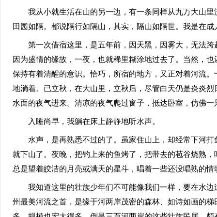
我从小就生活在山的另一边，有一条同样从九万大山里流
田园如隔。都说隔行如隔山，其实，隔山如隔世。我是在成
第一次借宿这里，是五年前，因天黑，因雾大，无法跨越
因为盛情的缘故，一夜，也就稀里糊涂地过去了。当然，也
保持有着清醒的意识。恰巧，所宿的地方，又正对着河流。
地淌着。已立秋，在大山里，立秋后，尽管白天仍是炎炎烈
水面的夜气进来。清凉的夜气爬过窗子，抵达卧室，仿佛一
入睡尚早，我躺在床上静静地听水声。
水声，是再熟悉不过的了。虽家住山上，却经常下河打鱼
就下山了。夜晚，把钓上来的鱼烤了，把带去的苞谷烧熟，
总是望着皎洁的月亮或满天的星斗，唱着一些还没唱熟的情
我知道这里的壮族少年们不可能像我们一样，要在水边过
州最美河流之首，是缘于河两岸茂密的森林、如诗如画的梯
多，规模也宏大得多。倒是三百河两岸的这些壮族民居，颇