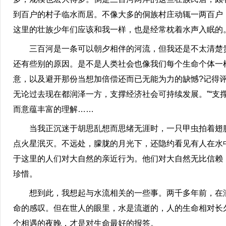
到百户的村子临水而居。不像大多的侗族村庄动辄一两百户
这里的壮族少年们应该和我一样，也是经常枕着水声入眠的
三百河是一条可以朝夕相伴的河流，但我还是不太清楚贵州
还有些别的原因。是不是人类社会也像我们每个生命个体一
意，以及避开那份当想加倍偿还而已无能为力的缺憾?记得
无论过去现在都润泽一方，支撑经济社会可持续发展。”“支
而意蕴丰富的理解……
当我正沉迷于胡思乱想而思绪无涯时，一只甲虫拍着翅膀
点火星泯灭。不远处，朦胧的月光下，还隐约看见有人在水
于这里的人们对大自然的亲近行为。他们对大自然无比信赖
珍惜。
想到此，我想起与水流相关的一些事。两千多年前，在泗水
命的感叹。但在世人的眼里，水是流逝的，人的生命相对长
个相遇的夜晚，才是对生命最好的报答。