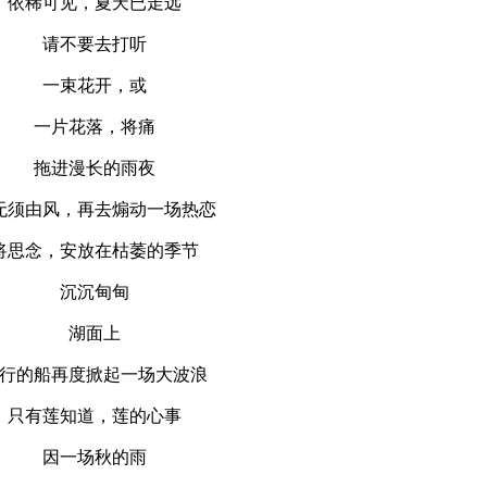
依稀可见，夏天已走远
请不要去打听
一束花开，或
一片花落，将痛
拖进漫长的雨夜
无须由风，再去煽动一场热恋
将思念，安放在枯萎的季节
沉沉甸甸
湖面上
行的船再度掀起一场大波浪
只有莲知道，莲的心事
因一场秋的雨