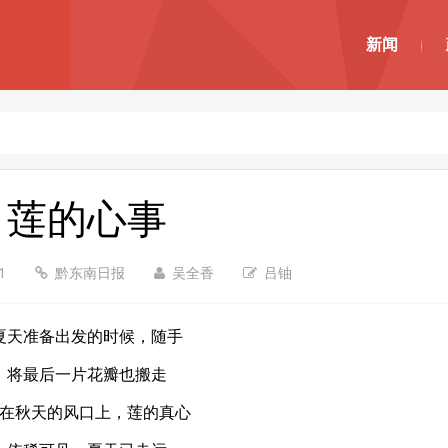
新闻
莲的心事
31
黔东南日报
吴全香
吕铀
夏天准备出发的时候，随手
将最后一片花瓣也搬走
在秋天的风口上，莲的真心