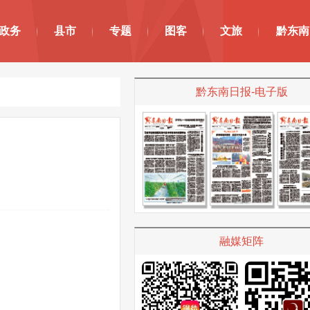
政务
县市
专题
图客
文旅
黔东南
黔东南日报-电子版
融媒矩阵