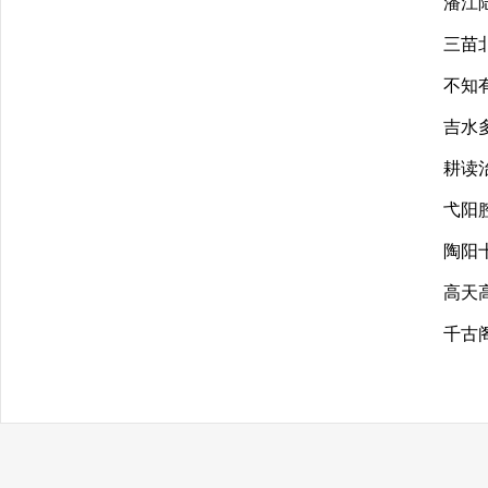
潘江
三苗
不知
吉水
耕读
弋阳
陶阳
高天
千古