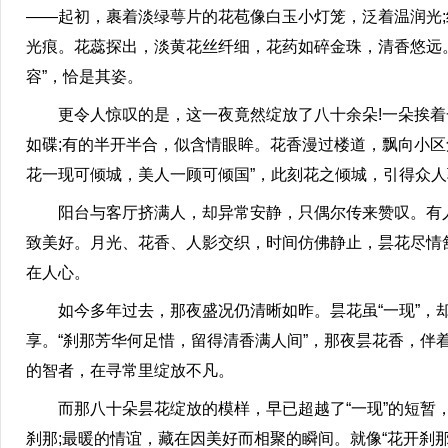
——起初，裹着淡绿萼片的花苞像白玉小灯笼，泛着温润光
光痕。花蕊探出，淡黄花丝纤细，花药如碎金珠，清香悠远。
容”，恰是其姿。
更令人惊叹的是，这一夜竟然绽放了八十余朵!一朵挨着一
如碟;有的半开半合，似含情眼眸。花香漫过楼道，飘向小
花一现可倾城，美人一顾可倾国”，此刻花之倾城，引得众人
阳台与客厅挤满人，却异常安静，只偶尔传来赞叹。有人望
致美好。月光、花香、人影交织，时间仿佛静止，昙花尽情
在人心。
如今多年过去，那夜盛况仍清晰如昨。昙花虽“一现”，却用
享。“刹那芳华何足惜，留得清香满人间”，那夜昙花香，伴
的智者，在寻常里绽放不凡。
而那八十朵昙花绽放的模样，早已超越了“一现”的短暂，
刹那;最暖的情谊，藏在因美好而相聚的瞬间。就像“花开刹