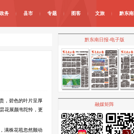
政务
县市
专题
图客
文旅
黔东南
黔东南日报-电子版
贵，碧色的叶片呈厚
融媒矩阵
“昙花展颜韦陀怜，更
，满株花苞忽然颤动