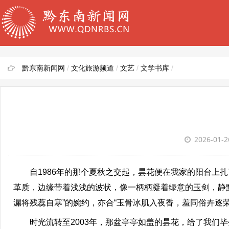
黔东南新闻网
/
文化旅游频道
/
文艺
/
文学书库
/
2026-01-
自1986年的那个夏秋之交起，昙花便在我家的阳台上扎
革质，边缘带着浅浅的波状，像一柄柄凝着绿意的玉剑，静
漏将残蕊自寒”的婉约，亦合“玉骨冰肌入夜香，羞同俗卉逐
时光流转至2003年，那盆亭亭如盖的昙花，给了我们毕