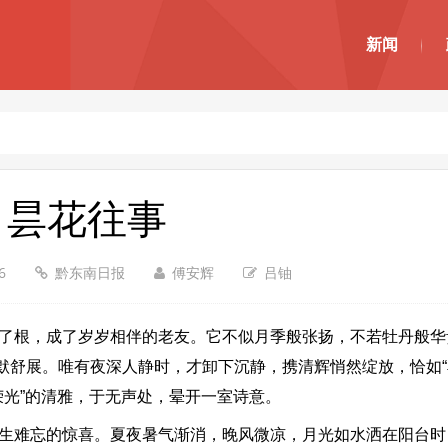
新闻
昙花往事
26
黔东南日报
傅安辉
吕铀
了根，成了岁岁相伴的老友。它不似月季般张扬，不若牡丹般华
默舒展。唯有夜深人静时，才卸下沉静，携清辉悄然绽放，恰如
荣光”的清雅，于无声处，晕开一室诗意。
生难忘的惊喜。夏夜暑气渐消，晚风微凉，月光如水洒在阳台时