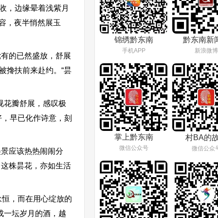
收，边缘晕着浅紫月
芳容，夜半悄然展玉
锦绣黔东南
黔东南新
手机APP
新浪微博
;有的已然盛放，舒展
被搀扶前来赴约。“昙
视花瓣舒展，感叹极
好，早已化作诗意，刻
掌上黔东南
村BA的
微信公众号
微信公众
美景应该热热闹闹分
，这株昙花，亦如生活
永恒，而在用心绽放的
成一坛岁月的酒，越