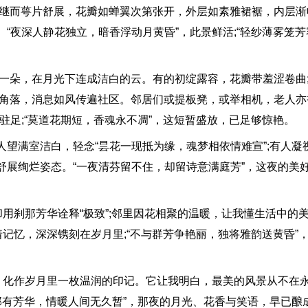
;继而萼片舒展，花瓣如蝉翼次第张开，外层如素雅裙裾，内层渐
“夜深人静花独立，暗香浮动月黄昏”，此景鲜活;“轻纱薄雾笼
朵，在月光下连成洁白的云。有的初绽露容，花瓣带羞涩卷曲
区角落，消息如风传遍社区。邻居们或提板凳，或举相机，老人亦
驻足;“莫道花期短，香魂永不凋”，这短暂盛放，已足够惊艳。
满室洁白，轻念“昙花一现抵为缘，魂梦相依情难宣”;有人凝
舒展绚烂姿态。“一夜清芬留不住，却留诗意满庭芳”，这夜的美
刹那芳华诠释“极致”;邻里因花相聚的温暖，让我懂生活中的
着记忆，深深镌刻在岁月里;“不与群芳争艳丽，独将雅韵送黄昏”
化作岁月里一枚温润的印记。它让我明白，最美的风景从不在
那有芳华，情暖人间无久暂”，那夜的月光、花香与笑语，早已酿