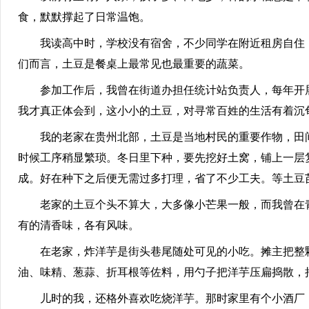
食，默默撑起了日常温饱。
我读高中时，学校没有宿舍，不少同学在附近租房自住，
们而言，土豆是餐桌上最常见也最重要的蔬菜。
参加工作后，我曾在街道办担任统计站负责人，每年开展
我才真正体会到，这小小的土豆，对寻常百姓的生活有着沉
我的老家在贵州北部，土豆是当地村民的重要作物，田间
时候工序稍显繁琐。冬日里下种，要先挖好土窝，铺上一层
成。好在种下之后便无需过多打理，省了不少工夫。等土豆
老家的土豆个头不算大，大多像小芒果一般，而我曾在青
有的清香味，各有风味。
在老家，炸洋芋是街头巷尾随处可见的小吃。摊主把整颗
油、味精、葱蒜、折耳根等佐料，用勺子把洋芋压扁捣散，
儿时的我，还格外喜欢吃烧洋芋。那时家里有个小酒厂，