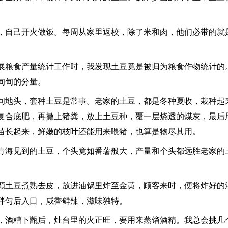
自己开火做饭。每周从家里返校，除了米和肉，他们必带的就
粮食产量统计工作时，我发现土豆竟是被归为粮食作物统计的
甸甸的分量。
地头，套种土豆是常事。老家的土豆，都是冬种夏收，栽种起
复合底肥，再撒上猪粪，放上土豆种，覆一层烧透的煤灰，最后
苗长起来，鲜嫩的枝叶还能用来喂猪，也算是物尽其用。
海见到的土豆，个头竟如番薯般大，产量和个头都远胜老家的
土豆煮熟去皮，放进油锅里炸至金黄，顾客来时，便将炸好的
拌匀后入口，咸香鲜辣，滋味独特。
酒糟下甑后，灶台里的火正旺，要用来蒸馏酒精。我总会挑几