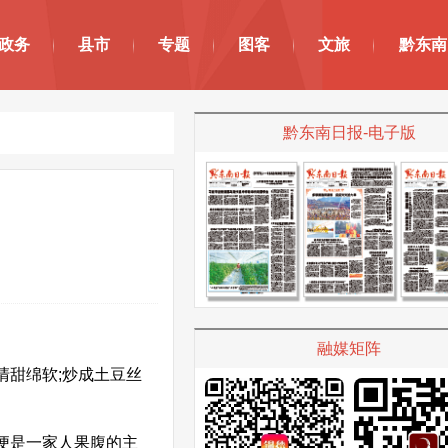
政务
县市
专题
图客
文旅
黔东南
黔东南日报-电子版
融媒矩阵
甜绵软;炒成土豆丝
便是一家人果腹的主