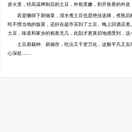
炭火里，经高温烤制后的土豆，外焦里嫩，剥开焦香的外皮
若是懒得下厨做菜，清水煮土豆也是绝佳选择，煮熟后蘸
吃不惯当地的饭菜，还好在超市买到了土豆。晚上回酒店煮
土豆，味道和家乡的相差无几，此刻才更真切地感受到，这
土豆易栽种、易储存，吃法又千变万化，这般平凡又实用
心深处……