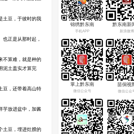
是土豆，于彼时的我
锦绣黔东南
黔东南新
手机APP
新浪微博
。也正是从那时起，
来不算难，就是种的
用泥土盖实才算完
掌上黔东南
苗侗视
土豆，还带着高山特
微信公众号
微信公众
洋芋放进盆中，加酱
个土豆，埋进灶膛的