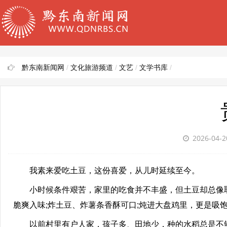
黔东南新闻网
/
文化旅游频道
/
文艺
/
文学书库
/
2026-04-
我素来爱吃土豆，这份喜爱，从儿时延续至今。
小时候条件艰苦，家里的吃食并不丰盛，但土豆却总像取
脆爽入味;炸土豆、炸薯条香酥可口;炖进大盘鸡里，更是吸
以前村里有户人家，孩子多、田地少，种的水稻总是不够