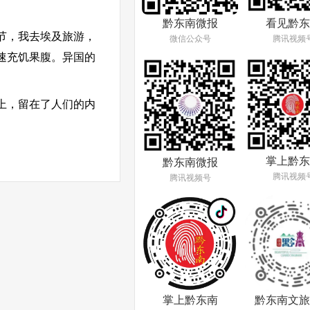
看见黔东
黔东南微报
节，我去埃及旅游，
腾讯视频
微信公众号
速充饥果腹。异国的
上，留在了人们的内
掌上黔东
黔东南微报
腾讯视频
腾讯视频号
掌上黔东南
黔东南文旅