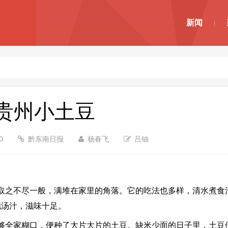
新闻
贵州小土豆
20
黔东南日报
杨春飞
吕铀
之不尽一般，满堆在家里的角落。它的吃法也多样，清水煮食清
饱汤汁，滋味十足。
全家糊口，便种了大片大片的土豆。缺米少面的日子里，土豆