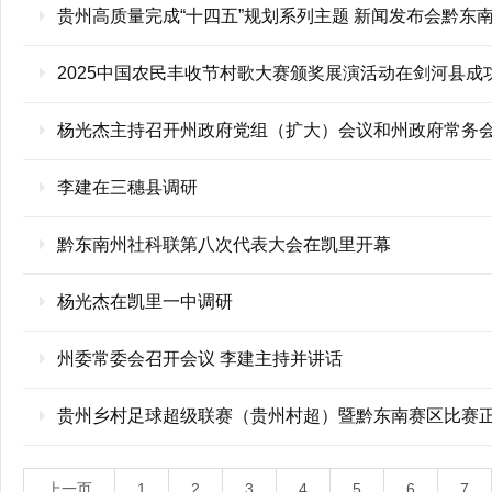
贵州高质量完成“十四五”规划系列主题 新闻发布会黔东
2025中国农民丰收节村歌大赛颁奖展演活动在剑河县成
杨光杰主持召开州政府党组（扩大）会议和州政府常务
李建在三穗县调研
黔东南州社科联第八次代表大会在凯里开幕
杨光杰在凯里一中调研
州委常委会召开会议 李建主持并讲话
贵州乡村足球超级联赛（贵州村超）暨黔东南赛区比赛
上一页
1
2
3
4
5
6
7