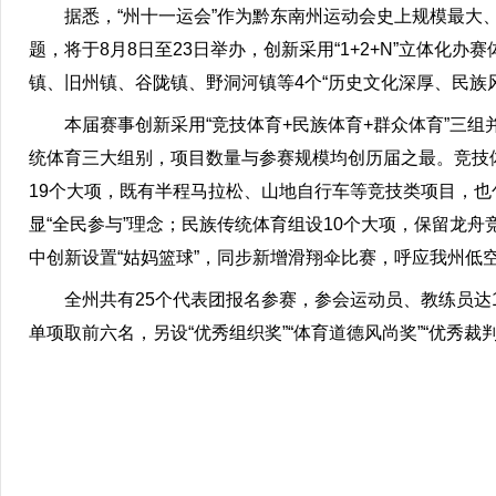
据悉，“州十一运会”作为黔东南州运动会史上规模最大
题，将于8月8日至23日举办，创新采用“1+2+N”立体
镇、旧州镇、谷陇镇、野洞河镇等4个“历史文化深厚、民族风
本届赛事创新采用“竞技体育+民族体育+群众体育”三组
统体育三大组别，项目数量与参赛规模均创历届之最。竞技
19个大项，既有半程马拉松、山地自行车等竞技类项目，
显“全民参与”理念；民族传统体育组设10个大项，保留龙
中创新设置“姑妈篮球”，同步新增滑翔伞比赛，呼应我州低空
全州共有25个代表团报名参赛，参会运动员、教练员达
单项取前六名，另设“优秀组织奖”“体育道德风尚奖”“优秀裁判