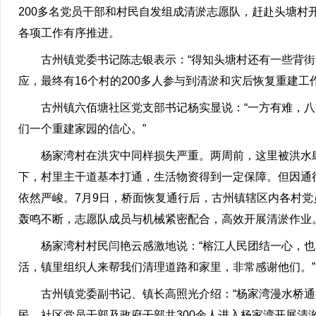
200多名党员干部和村民自发组成清淤志愿队，赶赴头塘
各项工作有序推进。
古州镇党委书记陈志银表示：“得知头塘村还有一些背
应，最终有16个村的200多人参与到清淤和灾后恢复重建工
古州镇六佰塘社区党支部书记杨实显说：“一方有难，
们一个重建家园的信心。”
杨家湾村在洪灾中同样损失严重。两周前，这里被洪水
下，村里主干道基本打通，生活物资得到一定保障。但因通
依然严峻。7月9日，桥面恢复通行后，古州镇辖区内各村
轰鸣不断，志愿队成员与机械紧密配合，高效开展清淤作业
杨家湾村村民闫艳云感激地说：“榕江人民团结一心，
活，镇里组织人来帮我们清理道路和家里，非常感谢他们。”
古州镇党委副书记、镇长高照光介绍：“杨家湾漫水桥通
民、社区党员干部及政府干部共300余人进入杨家湾开展