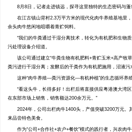
8月8日，记者走进镇远，探寻这里独特的生态密码与蓬
在江古镇山背村2.3万平方米的现代化肉牛养殖基地里
余头肉牛悠闲地咀嚼着青贮饲料。
“我们的牛粪通过干湿分离技术，转化为有机肥和生物
污处理设备介绍道。
该公司通过建立“牛粪生物有机肥料+青贮玉米+高产牧
粪污进行干湿分离；发酵后的干粪作为有机肥施用，沼液污水
这种“肉牛养殖—粪污资源化—有机种植”的生态循环养
“看这头牛，长得多好！出栏后将直接供应粤港澳大湾区。
在东部市场上销售，销售额达200余万元。”
2024年，公司出栏肉牛1400头，产值突破3200万
来品尝特色美食。
作为“公司+合作社+农户+餐饮”模式的践行者，兴农肉