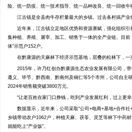
险、统一防疫、统一技术指导、统一品种改良、统一回收牛犊
江古镇是全县肉牛存栏量最大的乡镇。过去各村搞产业像
近年来，江古镇立足地区优势和资源禀赋，强化组织引领，
集种植、养殖、屠宰、加工、销售于一体的全产业链。目前，江
体”示范户152户。
在黔康源的天麻林下经济示范基地，层叠的松林下，一
2015年，许乃红创办黔康源生态农业发展有限公司，
遵义、毕节、黔西南、黔南州及铜仁等5个市州，公司自主研
2024年销售额突破3800万元。
“让老百姓在家门口挣钱，吃到产业发展红利，过上更幸
数据显示，近年来，公司采取“公司+电商+基地+合作
乡镇带动农户1062户，种植天麻、茯苓、灵芝等林下中药材2
就能吃上“产业饭”。