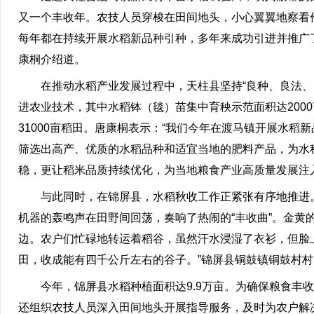
又一个丰收年。农技人员穿梭在田间地头，小心翼翼地察看
每年都在持续开展水稻新品种引种，多年来成功引进并推广了
康桐介绍道。
在推动水稻产业发展过程中，天柱县坚持“良种、良法
进农业技术，其中水稻钵（毯）苗集中育秧示范面积达2000
31000亩稻田。唐康桐表示：“我们今年在渡马镇开展水稻
筛选出高产、优质的水稻品种和适宜当地的肥料产品，为水稻
稳，更让稻米品质持续优化，为当地粮食产业高质量发展注
与此同时，在锦屏县，水稻秋收工作正紧张有序地推进
机器的轰鸣声在田野间回荡，奏响了热闹的“丰收曲”。金
边。农户们忙碌地转运着稻谷，虽然汗水浸湿了衣衫，但脸
田，收成能有四千公斤左右的谷子。”锦屏县铜鼓镇铜鼓村
今年，锦屏县水稻种植面积达9.9万亩。为确保粮食丰
还组织农技人员深入田间地头开展指导服务，及时为农户解