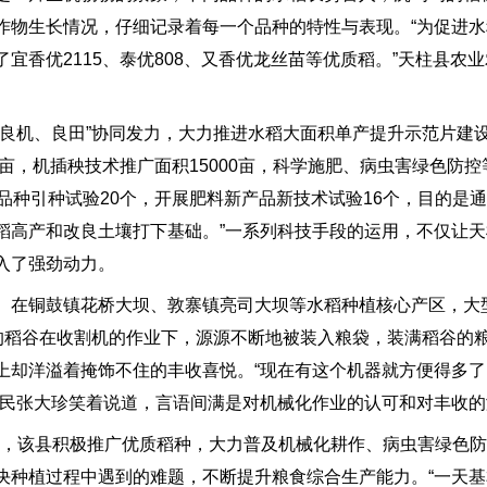
作物生长情况，仔细记录着每一个品种的特性与表现。“为促进
宜香优2115、泰优808、又香优龙丝苗等优质稻。”天柱县农
、良机、良田”协同发力，大力推进水稻大面积单产提升示范片建
亩，机插秧技术推广面积15000亩，科学施肥、病虫害绿色防
新品种引种试验20个，开展肥料新产品新技术试验16个，目的是
高产和改良土壤打下基础。”一系列科技手段的运用，不仅让天柱
入了强劲动力。
。在铜鼓镇花桥大坝、敦寨镇亮司大坝等水稻种植核心产区，大
黄的稻谷在收割机的作业下，源源不断地被装入粮袋，装满稻谷的
上却洋溢着掩饰不住的丰收喜悦。“现在有这个机器就方便得多
村民张大珍笑着说道，言语间满是对机械化作业的认可和对丰收的
收，该县积极推广优质稻种，大力普及机械化耕作、病虫害绿色
决种植过程中遇到的难题，不断提升粮食综合生产能力。“一天