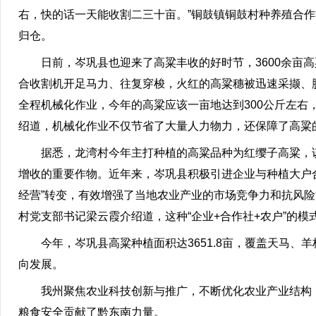
右，快的话一天能收割二三十亩。”铜鼓镇铜鼓村种养殖合
归仓。
日前，岑巩县也迎来了高粱丰收的好时节，3600余亩
合收割机开足马力、往复穿梭，火红的高粱穗被迅速采撷、脱
全程机械化作业，今年的高粱应该一亩地达到300公斤左右
绍道，机械化作业不仅节省了大量人力物力，还保障了高粱
据悉，龙湾村今年主打种植的高粱品种为红缨子高粱，
增收的重要作物。近年来，岑巩县积极引进企业与种植大户合
经营”转变，有效增强了当地农业产业的市场竞争力和抗风险
村党支部书记梁云霞介绍道，这种“企业+合作社+农户”的
今年，岑巩县高粱种植面积达3651.8亩，覆盖天马
向发展。
我州聚焦农业科技创新与推广，不断优化农业产业结构
粮食安全贡献了黔东南力量。