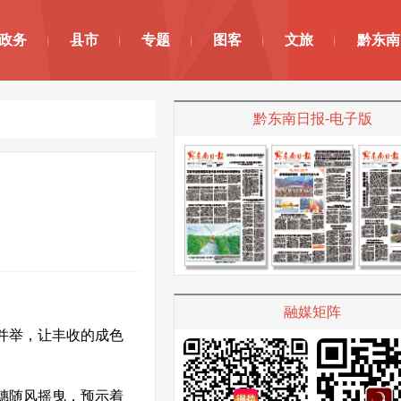
政务
县市
专题
图客
文旅
黔东南
黔东南日报-电子版
融媒矩阵
并举，让丰收的成色
穗随风摇曳，预示着