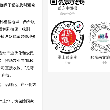
，确保了稻谷及时颗粒
黔东南微报
微信公众号
的种植基地里，两台联
播种到植保、收割，
种植户赵建军兴奋地介
当地产业优化和农民
掌上黔东南
黔东南文旅
，推动农业向“规模
抖音
抖音
司直接收购。”龙湾
的利益。
化、品牌化、产业化方
寸土地，为保障国家