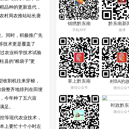
水稻品种的更新迭代，
业农村局农推站站长唐
锦绣黔东南
黔东南新
手机APP
微博
设。同时，积极推广先
控等技术更是覆盖了
通过农业科学技术试验
县的“粮袋子”更
型收割机往来穿梭，
掌上黔东南
村BA的
微信公众号
微信公众
粮袋整齐地排列在田埂
了，今年种了五六亩
时政黔东
满足。
微信公众
防控等现代农业技术，
基本上要忙十个小时左