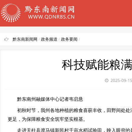
黔东南新闻网
/
政务频道
/
政务要闻
/
科技赋能粮满
2025-09-1
黔东南州融媒体中心记者韦启悬
初秋时节，我州各地种植的粮食喜获丰收，田野间处处
更足，为保障粮食安全筑牢坚实根基。
走进天柱县渡马镇新民村千亩水稻试验田，映入眼帘的