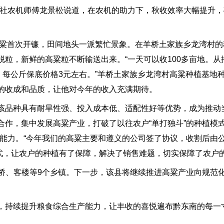
作社农机师傅龙景松说道，在农机的助力下，秋收效率大幅提升
高粱首次开镰，田间地头一派繁忙景象。在羊桥土家族乡龙湾村
粒，新鲜的高粱粒不断输送出来。“一天可以收100多亩地。从
，每公斤保底价格3元左右。”羊桥土家族乡龙湾村高粱种植基地
的收成和品质，让他对今年的收入充满期待。
该品种具有耐旱性强、投入成本低、适配性好等优势，成为推动
作，集中发展高粱产业，打破了以往农户“单打独斗”的种植模式
能力。“今年我们的高粱主要和遵义的公司签了协议，收割后由公
模式，让农户的种植有了保障，解决了销售难题，切实保障了农户
、羊桥、客楼等9个乡镇。下一步，该县将继续推进高粱产业向规范
，持续提升粮食综合生产能力，让丰收的喜悦遍布黔东南的每一