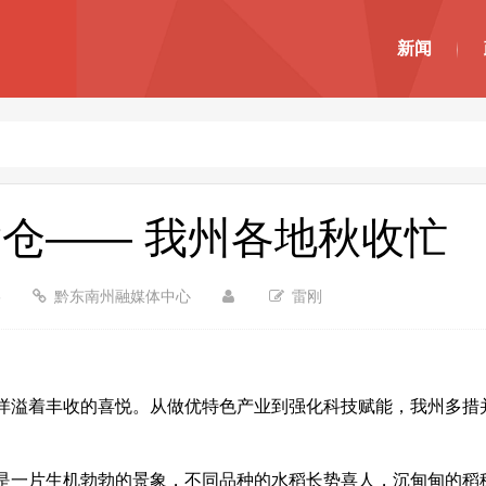
新闻
仓—— 我州各地秋收忙
5
黔东南州融媒体中心
雷刚
洋溢着丰收的喜悦。从做优特色产业到强化科技赋能，我州多措
是一片生机勃勃的景象，不同品种的水稻长势喜人，沉甸甸的稻