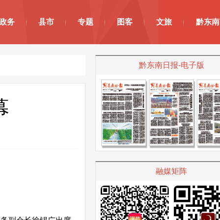
政务
县市
专题
图客
文旅
黔东南
黔东南日报-电子版
幕
融媒矩阵