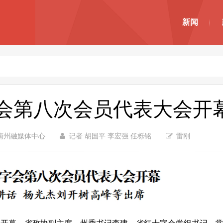
新闻
会第八次会员代表大会开
南州融媒体中心
记者 胡国平 李宏强 任栎铭
雷刚