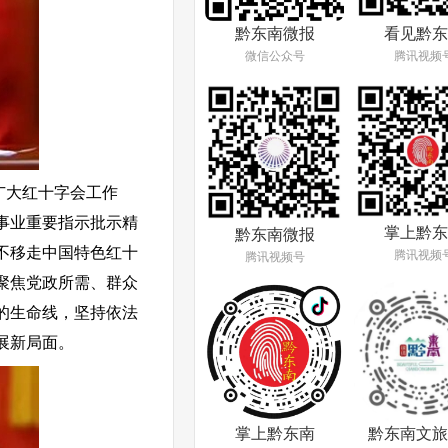
看见黔东
黔东南微报
腾讯视频
微信公众号
广大红十字会工作
事业重要指示批示精
掌上黔东
黔东南微报
不移走中国特色红十
腾讯视频
腾讯视频号
聚焦党政所需、群众
的生命线，坚持依法
展新局面。
掌上黔东南
黔东南文旅