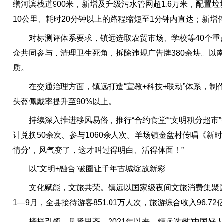
缮河滨栈道900米，新增及升级污水管网超1.6万米，配置垃
10公里、耗时20分钟以上的路程缩短至1分钟内直达；新增
对标测评体系要求，镇远选取农贸市场、学校等40个重
众共同参与，清理卫生死角，拆除违规广告牌380余块。以
质。
在交通治理方面，镇远打造“宣教+科技+联动”体系，制
头盔佩戴率提升至90%以上。
持续深入推进移风易俗，推行“合约食堂”“文明积分超市”
计兑换50余次、参与1060余人次。羊场镇金盆村传唱《新时
情分’，风气变了，这才叫过得明白、活得体面！”
以“文明+融合”破圈让千年古城绽放新彩
文化赋能，文旅共荣。镇远以国家级夜间文旅消费集聚区为
1—9月，全县接待游客851.01万人次，旅游综合收入96.
榜样引领，见贤思齐。2021年以来，镇远选树“中国好