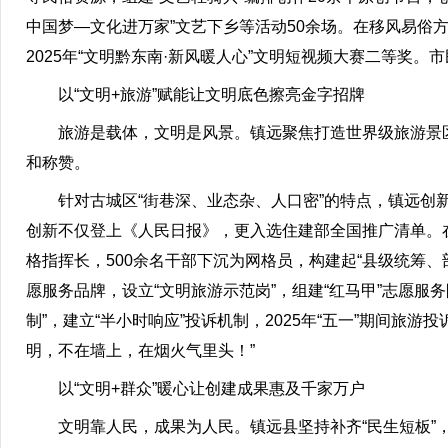
中国梦—文化进万家”文艺下乡等活动50余场。在移风易俗
2025年“文明黔东南·新风暖人心”文明短视频大赛二等奖。
以“文明+旅游”赋能让文明底色擦亮金字招牌
旅游是载体，文明是风景。镇远聚焦打造世界级旅游景区
和称赞。
针对古城区“街巷深、业态杂、人口密”的特点，镇远创新
创新不仅登上《人民日报》，更入选住建部全国推广清单。在
格指挥长，500余名干部下沉为网格员，构建起“县级统筹、
愿服务品牌，设立“文明旅游示范岗”，组建“红马甲”志愿服
制”，建立“半小时响应”投诉机制，2025年“五一”期间旅
明，不在墙上，在烟火气里头！”
以“文明+群众”暖心让创建成果惠及千家万户
文明靠人民，成果为人民。镇远县坚持补齐“民生短板”，