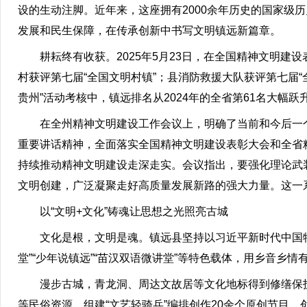
设的生动注脚。近年来，这座拥有2000余年历史的国家级
发展和民生保障，在传承创新中书写文明镇远新篇章。
耕耘终有收获。2025年5月23日，在全国精神文明建
村获评第七届“全国文明村镇”；县消防救援大队获评第七届“
贵州”活动考核中，镇远排名从2024年的全省第61名大幅
在全州精神文明建设工作会议上，明确了当前和今后一
重要讲话精神，全面落实全国精神文明建设表彰大会和全省
持续推动精神文明建设走深走实。会议指出，要强化理论武
文明创建，广泛凝聚走好高质量发展新路的强大力量。这一
以“文明+文化”铸魂让思想之光照亮古城
文化是根，文明是魂。镇远县坚持以习近平新时代中国
堂”“少年说镇远”“苗汉双语微讲堂”等特色载体，用乡音乡
漫步古城，青龙洞、周达文故居等文化地标得到修缮保护
等民俗资源，组建“文艺轻骑兵”编排创作20余个原创节目，