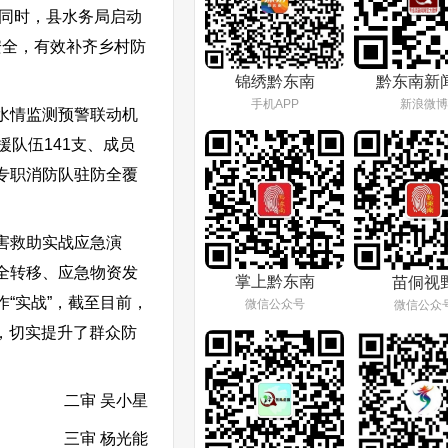
。同时，县水务局启动
安全，有效补齐乡村防
锦绣黔东南
黔东南新
手机APP
新浪微博
水情监测预警联动机
队伍141支、成员
镇专职消防队驻防全覆
灾害救助实战应急演
全转移、应急物资发
掌上黔东南
苗侗视
“实战”，截至目前，
微信公众号
微信公众
，切实提升了群众防
二审 吴小星
三审 杨光能