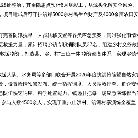
成8处整治，其余隐患点预计6月底竣工，从源头化解安全风险
项目建成后可守护沿岸5000余村民生命财产及4000余亩农田
订完善防汛抗旱、人员转移安置等各类应急预案，同时强化雨情
救援力量，累计招聘乡镇专职消防队员37名，组建乡村义务救援
急救援物资，打造县、乡、村“三位一体”物资储备体系，实现乡
救援大队、水务局等多部门联合开展2026年度抗洪抢险暨自然
景，设置险情预警发布、统一指挥调度、人员搜救排查、群众安
急队伍快速响应、科学处置能力。镇远县把每一场应急演练都当作
，参与人数4500余人，实现了重点山洪村、沿河村寨演练全覆盖