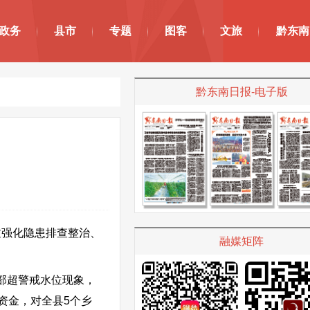
政务
县市
专题
图客
文旅
黔东南
黔东南日报-电子版
通过强化隐患排查整治、
融媒矩阵
部超警戒水位现象，
资金，对全县5个乡