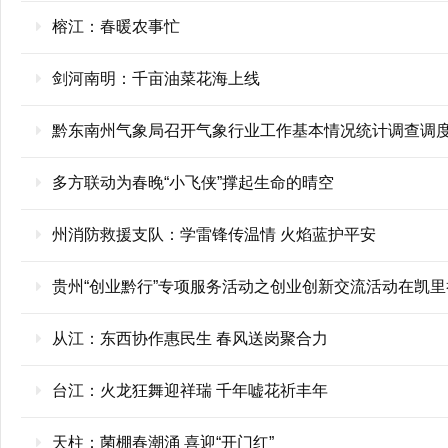
榕江：春暖农事忙
剑河南明：千亩油菜花海上线
黔东南州气象局召开气象行业工作基本情况统计调查调
多方联动为春晚“小飞侠”撑起生命的晴空
州消防救援支队：学雷锋传温情 火焰蓝护平安
贵州“创业黔行”专项服务活动之创业创新交流活动在凯里
从江：东西协作惠民生 春风送岗聚合力
台江：火龙狂舞迎祥瑞 千年嘘花祈丰年
天柱：菌棚春潮涌 喜迎“开门红”