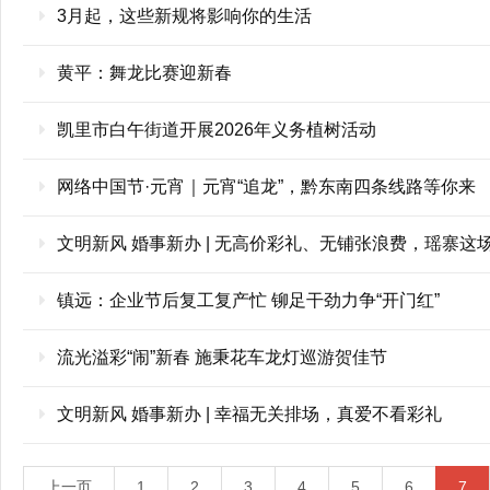
3月起，这些新规将影响你的生活
黄平：舞龙比赛迎新春
凯里市白午街道开展2026年义务植树活动
网络中国节·元宵｜元宵“追龙”，黔东南四条线路等你来
文明新风 婚事新办 | 无高价彩礼、无铺张浪费，瑶寨这场
镇远：企业节后复工复产忙 铆足干劲力争“开门红”
流光溢彩“闹”新春 施秉花车龙灯巡游贺佳节
文明新风 婚事新办 | 幸福无关排场，真爱不看彩礼
上一页
1
2
3
4
5
6
7