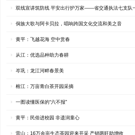
双线宣讲筑防线 平安出行护万家——省交通执法七支队
侗族大歌与阿卡贝拉，唱响跨国文化交流和美之音
黄平：飞越花海 空中赏春
从江：优选品种助力春耕
岑巩：龙江河畔春景美
榕江：万亩青白茶开园采摘
一图读懂医保的“六不报”
黄平：民俗进校园 非遗润童心
雷山：16万余亩生态茶园迎来开采 产销两旺助增收