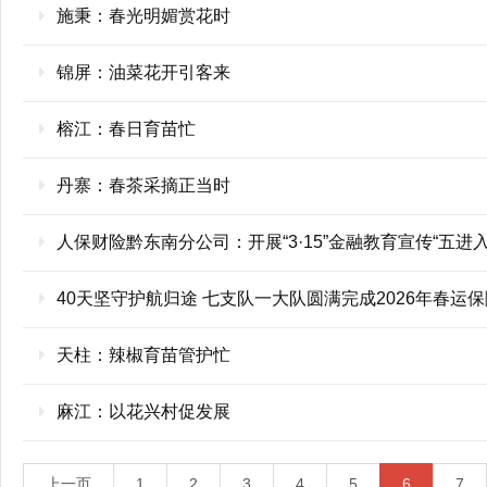
施秉：春光明媚赏花时
锦屏：油菜花开引客来
榕江：春日育苗忙
丹寨：春茶采摘正当时
人保财险黔东南分公司：开展“3·15”金融教育宣传“五进入
40天坚守护航归途 七支队一大队圆满完成2026年春运
天柱：辣椒育苗管护忙
麻江：以花兴村促发展
上一页
1
2
3
4
5
6
7