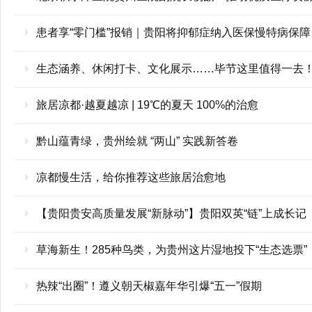
患者享“零门槛”报销｜贵阳将抑郁症纳入医保慢特病保障
生态涵养、休闲打卡、文化展示……毕节这里值得一去
旅居凉都·越夏越凉 | 19℃的夏天 100%的治愈
黔山蕴青绿，贵州绘就 “两山” 实践新答卷
凉都慢生活，给你推荐这些旅居治愈地
【贵阳贵安高质量发展“新脉动”】贵阳双英“链”上成长记
草海新生！285种鸟类，为贵州这片湿地投下“生态选票”
热辣“出圈”！遵义朝天椒嘉年华引爆“五一”假期