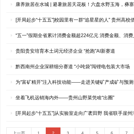
康养旅居在水城 | 避暑旅居天花板！六盘水野玉海，彝
[开局起步“十五五”]校园里有一群“追星星的人” 贵州高校
“五一”假期全省累计消费金额超224亿元 消费金额、消
贵阳贵安培育本土词元经济企业 “抢跑”AI新赛道
黔西南州企业深耕细分赛道 “小吨袋”闯锂电包装大市场
为“富矿精开”注入科技动能——走进关键矿产成矿与预
坐着飞机远销海内外——贵州山野菜凭啥“出圈”
[开局起步“十五五”]从实验室走向广袤田野 我省联手
上一页
1
2
3
4
5
6
7