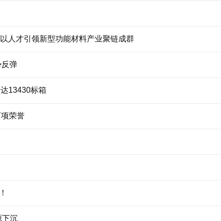
铜仁以人才引领新型功能材料产业聚链成群
势反弹
13430标箱
两项荣誉
！
源下沉