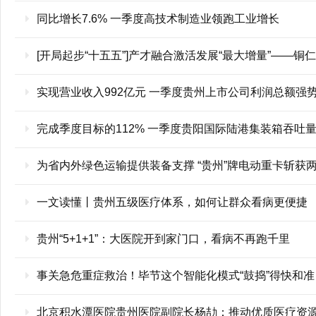
同比增长7.6% 一季度高技术制造业领跑工业增长
[开局起步“十五五”]产才融合激活发展“最大增量”——
实现营业收入992亿元 一季度贵州上市公司利润总额强
完成季度目标的112% 一季度贵阳国际陆港集装箱吞吐量达
为省内外绿色运输提供装备支撑 “贵州”牌电动重卡斩获
一文读懂丨贵州五级医疗体系，如何让群众看病更便捷
贵州“5+1+1”：大医院开到家门口，看病不再跑千里
事关急危重症救治！毕节这个智能化模式“鼓捣”得快和准
北京积水潭医院贵州医院副院长杨劼：推动优质医疗资