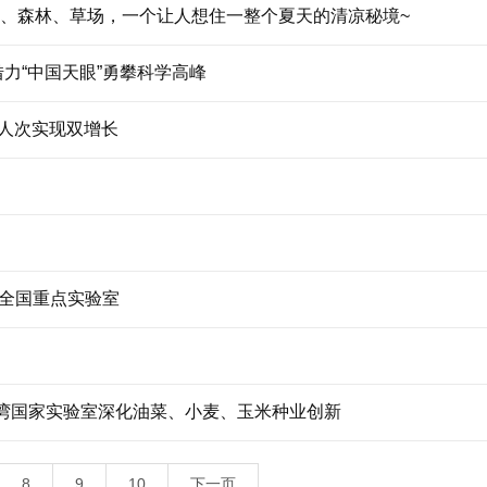
寨、森林、草场，一个让人想住一整个夏天的清凉秘境~
借力“中国天眼”勇攀科学高峰
费人次实现双增长
测全国重点实验室
崖州湾国家实验室深化油菜、小麦、玉米种业创新
8
9
10
下一页