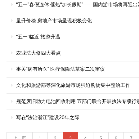
“五一”春假连休 催热“加长假期”——国内游市场将再迎
量升价稳 房地产市场呈现积极变化
“五一”临近 旅游升温
农业法大修四大看点
事关“病有所医” 医疗保障法草案二次审议
文化和旅游部等深化旅游市场强迫购物集中整治工作
规范废旧动力电池回收利用 五部门联合开展执法专项行
写在“法治浙江”建设20年之际
上一页
1
2
3
4
5
6
7