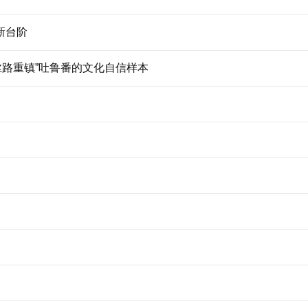
新台阶
丝路重镇”吐鲁番的文化自信样本