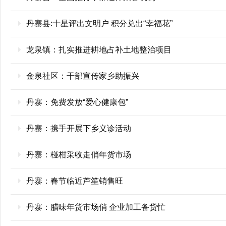
丹寨县:十星评出文明户 积分兑出“幸福花”
龙泉镇：扎实推进耕地占补土地整治项目
金泉社区：干部宣传家乡助振兴
丹寨：免费发放“爱心健康包”
丹寨：携手开展下乡义诊活动
丹寨：椪柑采收走俏年货市场
丹寨：春节临近芦笙销售旺
丹寨：腊味年货市场俏 企业加工备货忙