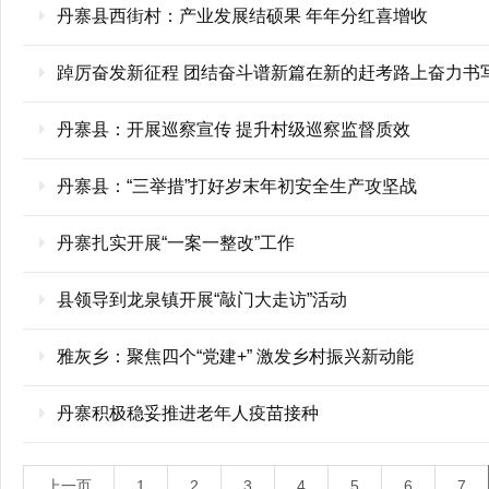
丹寨县西街村：产业发展结硕果 年年分红喜增收
踔厉奋发新征程 团结奋斗谱新篇在新的赶考路上奋力书
丹寨县：开展巡察宣传 提升村级巡察监督质效
丹寨县：“三举措”打好岁末年初安全生产攻坚战
丹寨扎实开展“一案一整改”工作
县领导到龙泉镇开展“敲门大走访”活动
雅灰乡：聚焦四个“党建+” 激发乡村振兴新动能
丹寨积极稳妥推进老年人疫苗接种
上一页
1
2
3
4
5
6
7