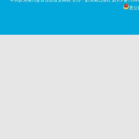
中共黔东南州委宣传部直管网站 主办：黔东南日报社
黔ICP备11000
贵公网