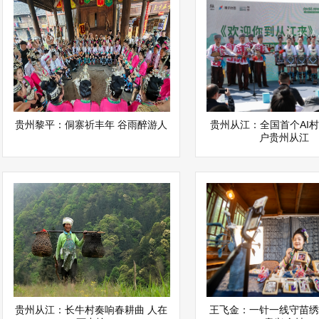
贵州黎平：侗寨祈丰年 谷雨醉游人
贵州从江：全国首个AI
户贵州从江
贵州从江：长牛村奏响春耕曲 人在
王飞金：一针一线守苗绣