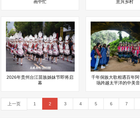
画中忙
意兴乡村
2026年贵州台江苗族姊妹节即将启
千年侗族大歌相遇百年阿
幕
场跨越太平洋的中美音
上一页
1
2
3
4
5
6
7