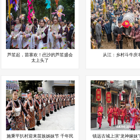
芦笙起，苗寨欢！岜沙的芦笙盛会
从江：乡村斗牛庆
太上头了
施秉平扒村迎来苗族姊妹节 千年民
镇远古城上演“龙神嫁妹