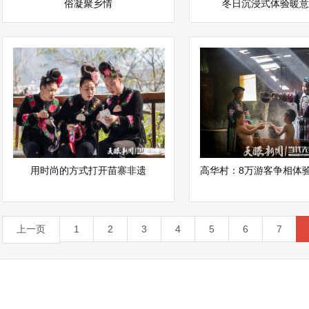
俗凝聚乡情
冬日沉浸式体验暖意
用时尚的方式打开苗寨非遗
高华村：8万游客争相体
上一页
1
2
3
4
5
6
7