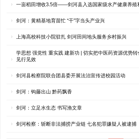
一亩稻田增收3.5倍——剑河县入选国家级水产健康养
剑河：黄精基地育苗忙 “干”字当头产业兴
上海高校科技小院驻扎 剑河田间地头服务乡村振兴
学思想 强党性 重实践 建新功 | 切实把中医药资源优
见行见效
剑河县检察院联合团县委开展法治宣传进校园活动
剑河：钩藤出山 黔药飘香
剑河：立足水生态 书写渔文章
剑河检察：斩断非法捕捞产业链 七名犯罪嫌疑人被逮捕