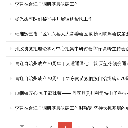
李建在台江县调研基层党建工作
杨光杰率队到黎平县开展调研帮扶工作
桂湘黔三省（区）六县人大常委会区域 协同联席会议第
州政协党组理论学习中心组集中研讨会举行 高峰主持会
喜迎自治州成立70周年｜大道通衢七十载 天堑今朝变
喜迎自治州成立70周年｜黔东南苗族侗族自治州成立70
巾帼铸匠心 实干获殊荣—— 丹寨县贵州科司特电子科技
李建在台江县调研基层党建工作时强调 坚持大抓基层的
上一页
1
2
3
4
5
6
7