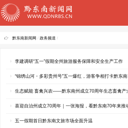
黔东南新闻网
/
政务频道
/
李建调研“五一”假期全州旅游服务保障和安全生产工作
“锦绣山河・多彩贵州号”五一爆红，游客争相打卡黔东南
生态赋能 畜禽兴农——黔东南州成立70周年生态畜禽
喜迎自治州成立70周年｜一张海报，看黔东南70年来
五一假期首日黔东南文旅市场全面升温