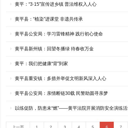
黄平：“3·15”宣传进乡镇 普法维权入人心
黄平县：“植染”进课堂 非遗共传承
黄平县公安局：学习雷锋精神 践行初心使命
黄平县新州镇：回望冬播绿 待春收万金
黄平：我们把健康“背”到家
黄平县重安镇：多措并举促文明新风深入人心
黄平县公安局：亲情断链30载 民警助圆寻亲梦
以练促防，防患未“燃”——黄平法院开展消防安全演练活
上一页
1
2
3
4
5
6
7