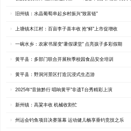
旧州镇：水晶葡萄串起乡村振兴“致富链”
上塘镇木江村：‌百亩李子喜丰收 抢“鲜”上市促增收
一碗水乡：农家书屋变“暑假课堂” 点亮孩子多彩假期
黄平县：多部门联合开展秋季校园食品安全培训
黄平县：野洞河景区打造沉浸式生态游
2025年“音旅黔行 唱响黄平”非遗T台秀精彩上演
新州镇：高粱丰收 机械收割忙
州运会钓鱼项目决赛落幕 运动健儿畅享垂钓竞技之乐