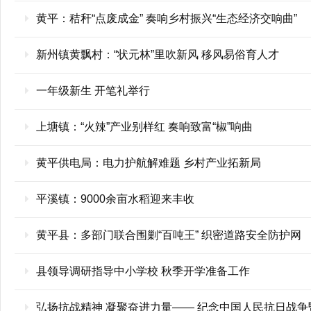
黄平：秸秆“点废成金” 奏响乡村振兴“生态经济交响曲”
新州镇黄飘村：“状元林”里吹新风 移风易俗育人才
一年级新生 开笔礼举行
上塘镇：“火辣”产业别样红 奏响致富“椒”响曲
黄平供电局：电力护航解难题 乡村产业拓新局
平溪镇：9000余亩水稻迎来丰收
黄平县：多部门联合围剿“百吨王” 织密道路安全防护网
县领导调研指导中小学校 秋季开学准备工作
弘扬抗战精神 凝聚奋进力量—— 纪念中国人民抗日战