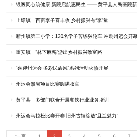
银医同心筑健康 新院启航惠民生 —— 黄平县人民医院
上塘镇：百亩李子喜丰收 乡村振兴有“李”量
新州镇第二小学：120名学子苦练独轮车 冲刺州运会开
重安镇：“林下麻鸭”游出乡村振兴致富路
“喜迎州运会 多彩民族风”系列活动火热开展
州运会攀岩项目比赛圆满收官
黄平县：多部门联合开展餐饮行业业务培训
州运会马拉松比赛开赛 旧州古镇绽放“且兰魅力”
上一页
1
2
3
4
5
6
7