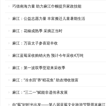
巧借南海力量 助力麻江巾帼提升家政技能
麻江：公益志愿力量 丰富搬迁儿童暑期生活
麻江：花椒成熟季 采摘正当时
麻江：万亩太子参喜迎丰收
麻江蓝莓采收购销火热 预计今年采收4万吨
麻江：第一波双季茭迎来采收季
麻江：“冷水田”养“稻花鱼” 助农增收致富
麻江：“三二一”赋能非遗传承发展
向“莓”好时光出发——第八届蓝莓文化旅游节暨周末麻