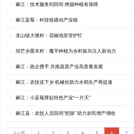
麻江：技术服务到田间 烤烟种植有保障
麻江蓝莓：科技链撬动产业链
龙山镇大塘村：花椒地里管护忙
坝芒乡栗木村：魔芋种植为乡村振兴注入新动力
麻江：政企携手 共推蔬菜产业高质量发展
麻江：农技送下乡 机械化助力水稻生产再提速
麻江：小蓝莓撑起特色产业“一片天”
麻江县：农技人员田间“把脉” 助力农民增产增收
上一页
1
2
3
4
5
6
7