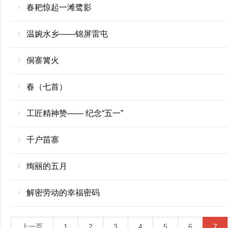
春耙惊起一滩鹭影
温婉水乡——锦屏雷屯
侗寨篝火
春（七首）
工匠精神赞—— 纪念“五一”
千户苗寨
绚丽的五月
解密劳动的幸福密码
上一页
1
2
3
4
5
6
7