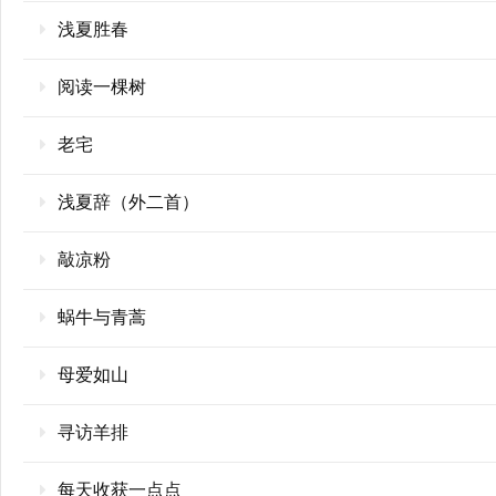
浅夏胜春
阅读一棵树
老宅
浅夏辞（外二首）
敲凉粉
蜗牛与青蒿
母爱如山
寻访羊排
每天收获一点点