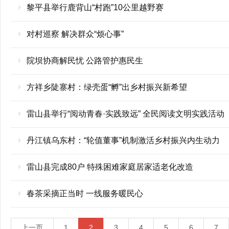
黎平县举行鹿背山“村跑”10公里越野赛
对村巡察 解决群众“烦心事”
院坝协商解民忧 公路管护惠民生
方祥乡陡寨村：绿壳蛋“孵”出乡村振兴新希望
雷山县举行“阅动青春·实践致远” 全民阅读文明实践活动
丹江镇乌东村：“轮值董事”机制激活乡村振兴内生动力
雷山县完成80户 特殊困难家庭居家适老化改造
春茶采摘正当时 一线服务暖民心
上一页
1
2
3
4
5
6
7