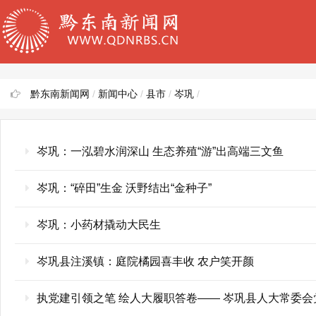
黔东南新闻网
/
新闻中心
/
县市
/
岑巩
/
岑巩：一泓碧水润深山 生态养殖“游”出高端三文鱼
岑巩：“碎田”生金 沃野结出“金种子”
岑巩：小药材撬动大民生
岑巩县注溪镇：庭院橘园喜丰收 农户笑开颜
执党建引领之笔 绘人大履职答卷—— 岑巩县人大常委