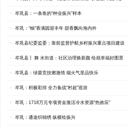
岑巩县：一条鱼的“种业振兴”样本
岑巩：“柚”香满园迎丰年 甜香飘向海内外
岑巩县纪委监委：靠前监督护航乡村振兴重点项目建设
岑巩县 氵舞 水街道：社区治理焕新颜 绘就幸福好图景
岑巩县：绿茵竞技燃激情 烟火气里品快乐
岑巩：积极彩排 全力备战“村超”巡游
岑巩：1718万元专项资金激活冷水资源“热效应”
岑巩：通途织锦绣 纵横绘振兴