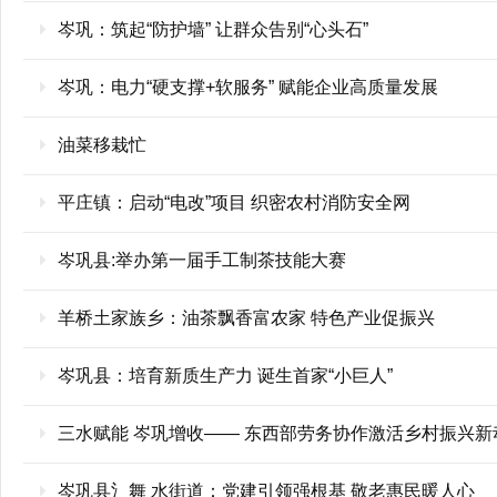
岑巩：筑起“防护墙” 让群众告别“心头石”
岑巩：电力“硬支撑+软服务” 赋能企业高质量发展
油菜移栽忙
平庄镇：启动“电改”项目 织密农村消防安全网
岑巩县:举办第一届手工制茶技能大赛
羊桥土家族乡：油茶飘香富农家 特色产业促振兴
岑巩县：培育新质生产力 诞生首家“小巨人”
三水赋能 岑巩增收—— 东西部劳务协作激活乡村振兴新
岑巩县氵舞 水街道：党建引领强根基 敬老惠民暖人心