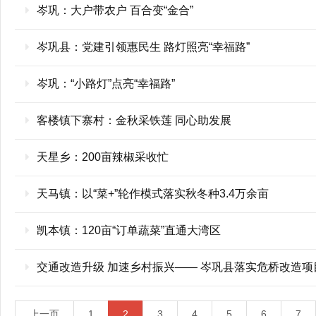
岑巩：大户带农户 百合变“金合”
岑巩县：党建引领惠民生 路灯照亮“幸福路”
岑巩：“小路灯”点亮“幸福路”
客楼镇下寨村：金秋采铁莲 同心助发展
天星乡：200亩辣椒采收忙
天马镇：以“菜+”轮作模式落实秋冬种3.4万余亩
凯本镇：120亩“订单蔬菜”直通大湾区
交通改造升级 加速乡村振兴—— 岑巩县落实危桥改造
上一页
1
2
3
4
5
6
7