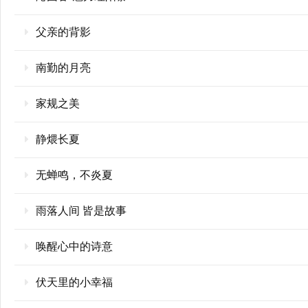
父亲的背影
南勤的月亮
家规之美
静煨长夏
无蝉鸣，不炎夏
雨落人间 皆是故事
唤醒心中的诗意
伏天里的小幸福