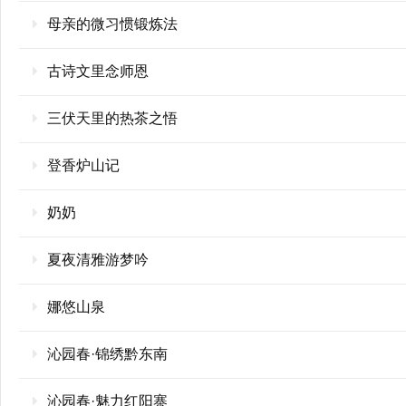
母亲的微习惯锻炼法
古诗文里念师恩
三伏天里的热茶之悟
登香炉山记
奶奶
夏夜清雅游梦吟
娜悠山泉
沁园春·锦绣黔东南
沁园春·魅力红阳寨