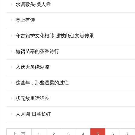
水调歌头·美人靠
寨上有诗
守古籍护文化根脉 强技能促文献传承
短裙苗寨的茶香诗行
入伏大暑绕湖凉
这些年，那些温柔的过往
状元故里话绵长
人月圆·日暮长虹
上一页
1
2
3
4
5
6
7